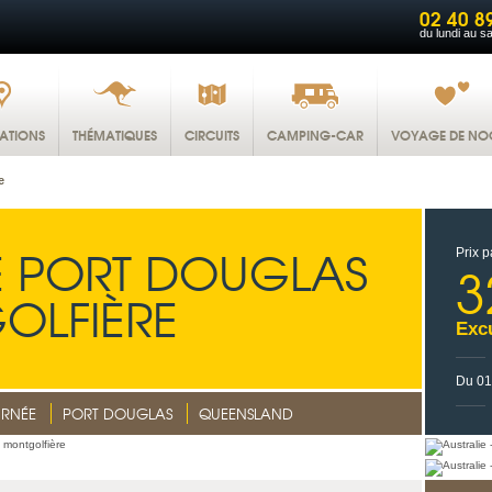
02 40 8
du lundi au s
NATIONS
THÉMATIQUES
CIRCUITS
CAMPING-CAR
VOYAGE DE NO
e
E PORT DOUGLAS
Prix p
3
OLFIÈRE
Exc
Du 01
URNÉE
PORT DOUGLAS
QUEENSLAND