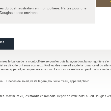
s du bush australien en montgolfière. Partez pour une
 Douglas et ses environs.
PRIX
dmirez le ballon de la montgolfière se gonfler puis la façon dont la montgolfière s'e
el se dévoileront sous vos yeux. Profitez des merveilles, de la romance et du sile
 entier apparaît, ainsi que ses environs. Le survol se réalise au petit matin afin de v
e…
, lunettes de soleil, veste légère, bouteille d'eau, appareil photo.
nes
, maximum
20,
les
mardis
et
samedis
. Départ de votre hôtel à Port Douglas ve