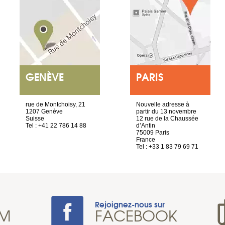
GENÈVE
PARIS
rue de Montchoisy, 21
Nouvelle adresse à
1207 Genève
partir du 13 novembre
Suisse
12 rue de la Chaussée
Tel : +41 22 786 14 88
d’Antin
75009 Paris
France
Tel : +33 1 83 79 69 71
Rejoignez-nous sur
AM
FACEBOOK