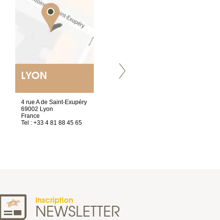
LYON
NANTES
ET SIÈGE SOCIAL
4 rue A de Saint-Exupéry
2 ter, rue des Olivettes
69002 Lyon
CS33221
France
44032 Nantes Cedex 1
Tel : +33 4 81 88 45 65
France
Tel : +33 2 40 89 98 10
Inscription
NEWSLETTER