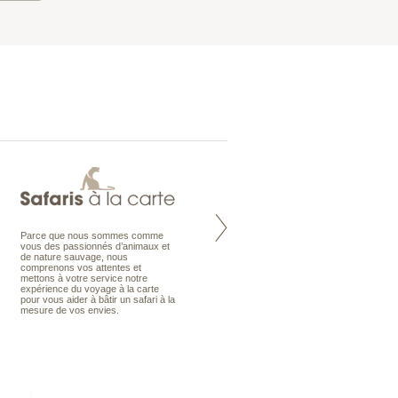
Parce que nous sommes comme
Maldives à la Carte propose tous
vous des passionnés d’animaux et
les types de voyages aux Maldives,
de nature sauvage, nous
en séjour ou en croisière, pour des
comprenons vos attentes et
couples, des vacances en famille ou
mettons à votre service notre
individuels amateurs de croisière.
expérience du voyage à la carte
Une sélection d’îles et hôtels, fruit
pour vous aider à bâtir un safari à la
d’un travail rigoureux, pour offrir le
mesure de vos envies.
meilleur des Maldives.