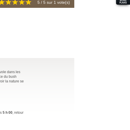
5
/ 5 sur
1
vote(s)
nvole dans les
nce du bush
oir la nature se
rs
5 h 00
, retour