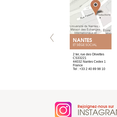
LYON
NANTES
ET SIÈGE SOCIAL
4 rue A de Saint-Exupéry
2 ter, rue des Olivettes
69002 Lyon
CS33221
France
44032 Nantes Cedex 1
Tel : +33 4 81 88 45 65
France
Tel : +33 2 40 89 98 10
Rejoignez-nous sur
INSTAGR