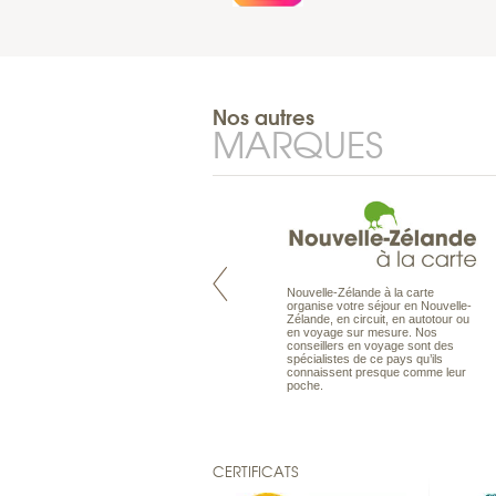
Nos autres
MARQUES
Nouvelle-Zélande à la carte
Pacifique à la carte est le spécialiste
organise votre séjour en Nouvelle-
des voyages dans le Pacifique.
Zélande, en circuit, en autotour ou
Partez à l’autre bout du monde, en
en voyage sur mesure. Nos
séjour ou en croisière, pour
conseillers en voyage sont des
découvrir des peuples et des îles
spécialistes de ce pays qu’ils
toujours plus surprenants, en hôtels
connaissent presque comme leur
de luxe, comme dans des pensions
poche.
de charme.
CERTIFICATS