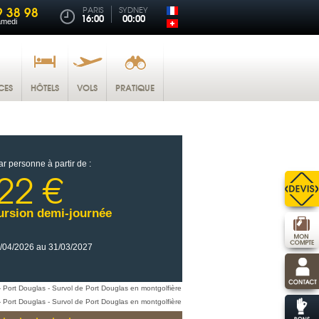
9 38 98
PARIS
SYDNEY
16:00
00:00
amedi
CES
HÔTELS
VOLS
PRATIQUE
ar personne à partir de :
22 €
ursion demi-journée
/04/2026 au 31/03/2027