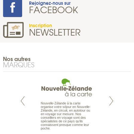
Rejoignez-nous sur
FACEBOOK
Inscription
NEWSLETTER
Nos autres
MARQUES
Nouvelle-Zélande à la carte
te est le spécialiste
Notre site Odyssée
organise votre séjour en Nouvelle-
 le Pacifique.
qui regroupe l’ens
Zélande, en circuit, en autotour ou
bout du monde, en
offres de voyages.
en voyage sur mesure. Nos
sière, pour
moteur de recherch
conseillers en voyage sont des
ples et des îles
d’avions, vous tro
spécialistes de ce pays qu’ils
prenants, en hôtels
interactive, Une ge
connaissent presque comme leur
dans des pensions
mariage. Vous pou
poche.
abonner à nos New