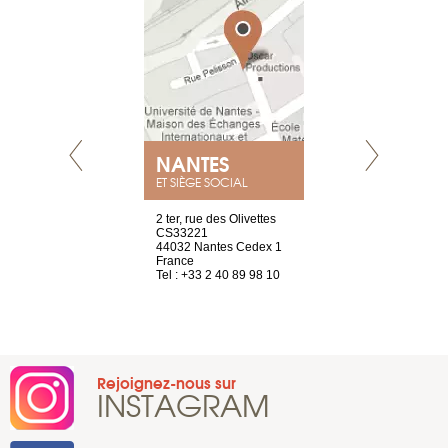
NANTES
GENÈV
ET SIÈGE SOCIAL
Saint-Exupéry
2 ter, rue des Olivettes
rue de Montc
n
CS33221
1207 Genèv
44032 Nantes Cedex 1
Suisse
 81 88 45 65
France
Tel : +41 22 
Tel : +33 2 40 89 98 10
Rejoignez-nous sur
INSTAGRAM