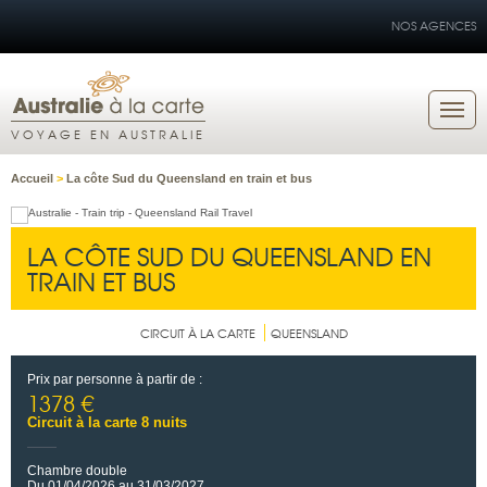
NOS AGENCES
VOYAGE EN AUSTRALIE
Accueil
>
La côte Sud du Queensland en train et bus
LA CÔTE SUD DU QUEENSLAND EN
TRAIN ET BUS
CIRCUIT À LA CARTE
QUEENSLAND
Prix par personne à partir de :
1378 €
Circuit à la carte 8 nuits
Chambre double
Du 01/04/2026 au 31/03/2027