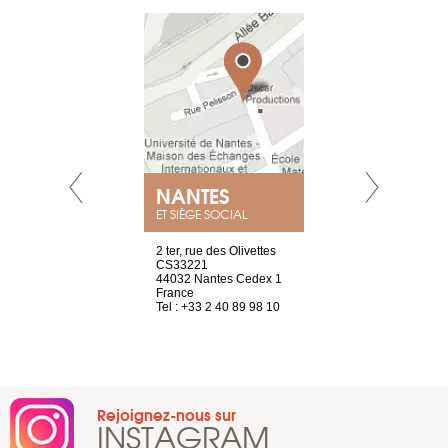
NANTES
GENÈV
ET SIÈGE SOCIAL
Saint-Exupéry
2 ter, rue des Olivettes
rue de Montc
n
CS33221
1207 Genèv
44032 Nantes Cedex 1
Suisse
 81 88 45 65
France
Tel : +41 22 
Tel : +33 2 40 89 98 10
Rejoignez-nous sur
INSTAGRAM