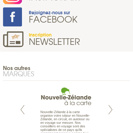
Rejoignez-nous sur
FACEBOOK
Inscription
NEWSLETTER
Nos autres
MARQUES
Nouvelle-Zélande à la carte
te est le spécialiste
Notre site Odyssée
organise votre séjour en Nouvelle-
 le Pacifique.
qui regroupe l’ens
Zélande, en circuit, en autotour ou
bout du monde, en
offres de voyages.
en voyage sur mesure. Nos
sière, pour
moteur de recherch
conseillers en voyage sont des
ples et des îles
d’avions, vous tro
spécialistes de ce pays qu’ils
prenants, en hôtels
interactive, Une ge