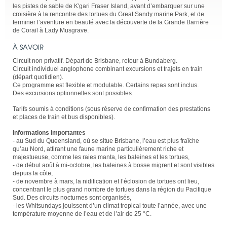
les pistes de sable de K'gari Fraser Island, avant d’embarquer sur une
croisière à la rencontre des tortues du Great Sandy marine Park, et de
terminer l’aventure en beauté avec la découverte de la Grande Barrière
de Corail à Lady Musgrave.
À SAVOIR
Circuit non privatif. Départ de Brisbane, retour à Bundaberg.
Circuit individuel anglophone combinant excursions et trajets en train
(départ quotidien).
Ce programme est flexible et modulable. Certains repas sont inclus.
Des excursions optionnelles sont possibles.
Tarifs soumis à conditions (sous réserve de confirmation des prestations
et places de train et bus disponibles).
Informations importantes
- au Sud du Queensland, où se situe Brisbane, l’eau est plus fraîche
qu’au Nord, attirant une faune marine particulièrement riche et
majestueuse, comme les raies manta, les baleines et les tortues,
- de début août à mi-octobre, les baleines à bosse migrent et sont visibles
depuis la côte,
- de novembre à mars, la nidification et l’éclosion de tortues ont lieu,
concentrant le plus grand nombre de tortues dans la région du Pacifique
Sud. Des circuits nocturnes sont organisés,
- les Whitsundays jouissent d’un climat tropical toute l’année, avec une
température moyenne de l’eau et de l’air de 25 °C.