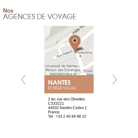
Nos
AGENCES DE VOYAGE
NANTES
GENÈV
ET SIÈGE SOCIAL
Saint-Exupéry
2 ter, rue des Olivettes
rue de Montc
n
CS33221
1207 Genèv
44032 Nantes Cedex 1
Suisse
 81 88 45 65
France
Tel : +41 22 
Tel : +33 2 40 89 98 10