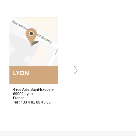
LYON
NANTES
ET SIÈGE SOCIAL
4 rue A de Saint-Exupéry
2 ter, rue des Olivettes
69002 Lyon
CS33221
France
44032 Nantes Cedex 1
Tel : +33 4 81 88 45 65
France
Tel : +33 2 40 89 98 10