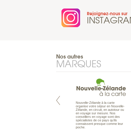
Rejoignez-nous sur
INSTAGR
Nos autres
MARQUES
Nouvelle-Zélande à la carte
Pacifique à la carte est le spécialiste
organise votre séjour en Nouvelle-
des voyages dans le Pacifique.
Zélande, en circuit, en autotour ou
Partez à l’autre bout du monde, en
en voyage sur mesure. Nos
séjour ou en croisière, pour
conseillers en voyage sont des
découvrir des peuples et des îles
spécialistes de ce pays qu’ils
toujours plus surprenants, en hôtels
connaissent presque comme leur
de luxe, comme dans des pensions
poche.
de charme.