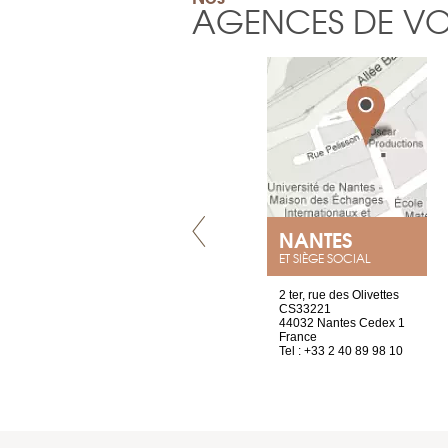
AGENCES DE V
LYON
NANTES
ET SIÈGE SOCIAL
4 rue A de Saint-Exupéry
2 ter, rue des Olivettes
69002 Lyon
CS33221
France
44032 Nantes Cedex 1
Tel : +33 4 81 88 45 65
France
Tel : +33 2 40 89 98 10