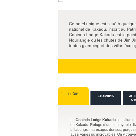
Ce hotel unique est situé à quelqu
national de Kakadu, inscrit au Pat
Cooinda Lodge Kakadu est le point 
Nourlangie ou les chutes de Jim J
tentes glamping et des villas écolo
L’HÔTEL
CHAMBRES
ACTI
SE
Le
Cooinda Lodge Kakadu
constitue un
de Kakadu. Refuge d’une incroyable dive
billabongs, marécages denses, gorges plo
aussi variés qu’incroyables. On y trouve