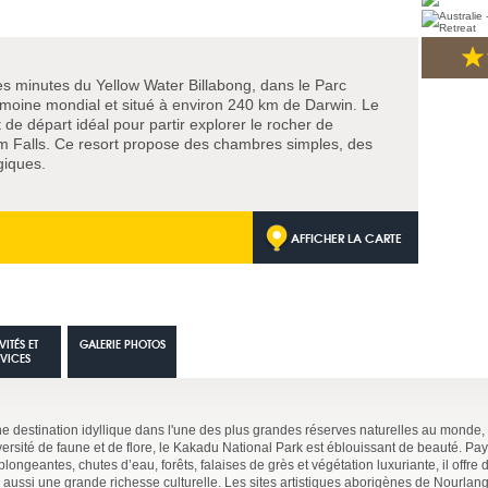
es minutes du Yellow Water Billabong, dans le Parc
rimoine mondial et situé à environ 240 km de Darwin. Le
de départ idéal pour partir explorer le rocher de
im Falls. Ce resort propose des chambres simples, des
giques.
AFFICHER LA CARTE
VITÉS ET
GALERIE PHOTOS
RVICES
e destination idyllique dans l'une des plus grandes réserves naturelles au monde, 
rsité de faune et de flore, le Kakadu National Park est éblouissant de beauté. P
ngeantes, chutes d’eau, forêts, falaises de grès et végétation luxuriante, il offre
 aussi une grande richesse culturelle. Les sites artistiques aborigènes de Nourlang