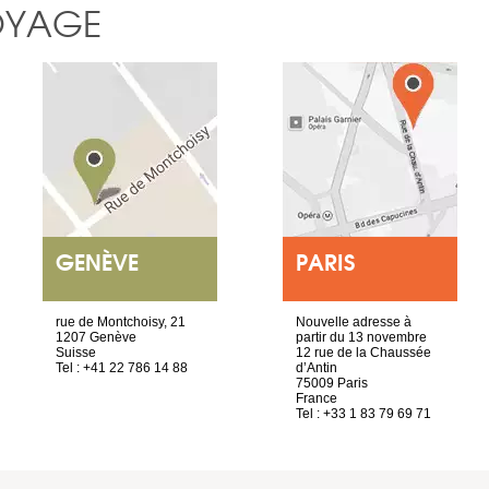
OYAGE
GENÈVE
PARIS
rue de Montchoisy, 21
Nouvelle adresse à
1207 Genève
partir du 13 novembre
Suisse
12 rue de la Chaussée
Tel : +41 22 786 14 88
d’Antin
75009 Paris
France
Tel : +33 1 83 79 69 71