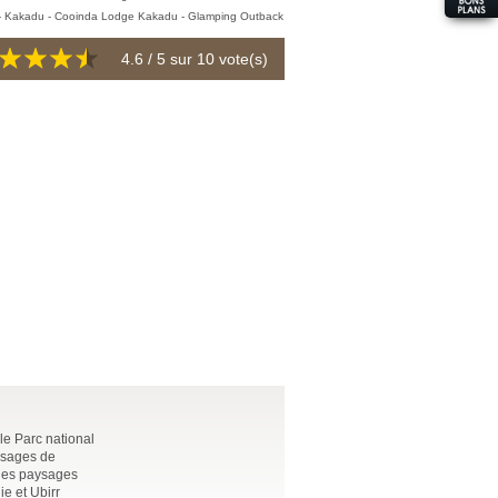
4.6
/ 5 sur
10
vote(s)
le Parc national
aysages de
 des paysages
ie et Ubirr