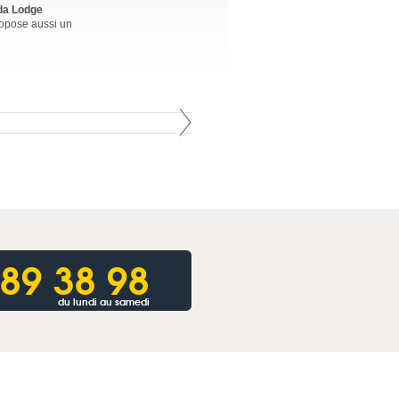
da Lodge
ropose aussi un
 89 38 98
du lundi au samedi