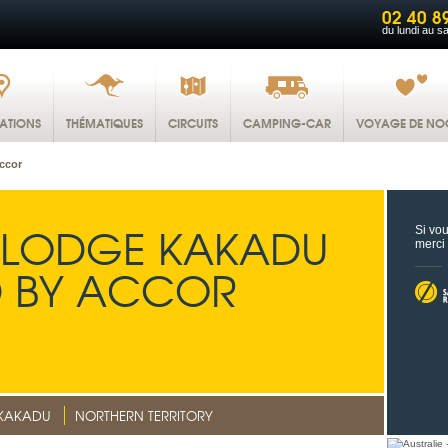
02 40 8
du lundi au s
NATIONS
THÉMATIQUES
CIRCUITS
CAMPING-CAR
VOYAGE DE NO
ccor
LODGE KAKADU
Si vou
merci
 BY ACCOR
KAKADU
NORTHERN TERRITORY