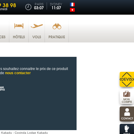
9 38 98
PARIS
SYDNEY
03:07
11:07
amedi
CES
HÔTELS
VOLS
PRATIQUE
s souhaitez connaitre le prix de ce produit
 de
nous contacter