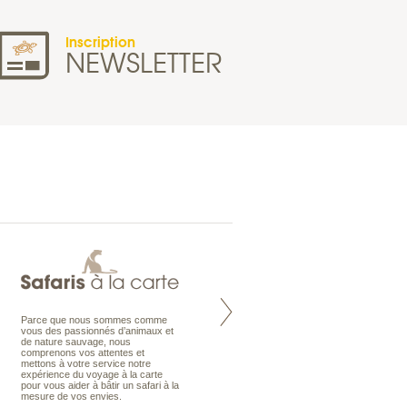
Inscription
NEWSLETTER
Parce que nous sommes comme
Maldives à la Carte propose tous
vous des passionnés d’animaux et
les types de voyages aux Maldives,
de nature sauvage, nous
en séjour ou en croisière, pour des
comprenons vos attentes et
couples, des vacances en famille ou
mettons à votre service notre
individuels amateurs de croisière.
expérience du voyage à la carte
Une sélection d’îles et hôtels, fruit
pour vous aider à bâtir un safari à la
d’un travail rigoureux, pour offrir le
mesure de vos envies.
meilleur des Maldives.