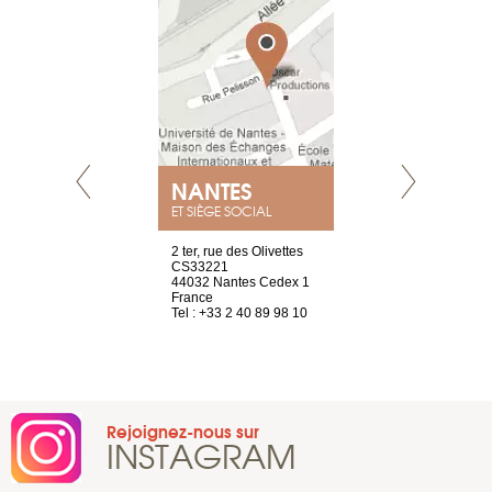
NANTES
GENÈV
ET SIÈGE SOCIAL
Saint-Exupéry
2 ter, rue des Olivettes
rue de Montc
n
CS33221
1207 Genèv
44032 Nantes Cedex 1
Suisse
 81 88 45 65
France
Tel : +41 22 
Tel : +33 2 40 89 98 10
Rejoignez-nous sur
INSTAGRAM