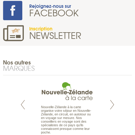
Rejoignez-nous sur
FACEBOOK
Inscription
NEWSLETTER
Nos autres
MARQUES
Nouvelle-Zélande à la carte
te est le spécialiste
Notre site Odyssée
organise votre séjour en Nouvelle-
 le Pacifique.
qui regroupe l’ens
Zélande, en circuit, en autotour ou
bout du monde, en
offres de voyages.
en voyage sur mesure. Nos
sière, pour
moteur de recherch
conseillers en voyage sont des
ples et des îles
d’avions, vous tro
spécialistes de ce pays qu’ils
prenants, en hôtels
interactive, Une ge
connaissent presque comme leur
dans des pensions
mariage. Vous pou
poche.
abonner à nos New