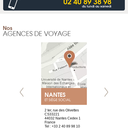
02 40 89 38 98
du lundi au samedi
Nos
AGENCES DE VOYAGE
NANTES
GENÈV
ET SIÈGE SOCIAL
Saint-Exupéry
2 ter, rue des Olivettes
rue de Montc
n
CS33221
1207 Genèv
44032 Nantes Cedex 1
Suisse
 81 88 45 65
France
Tel : +41 22 
Tel : +33 2 40 89 98 10