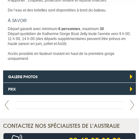
A apporter : chapeau, protection solaire et répulsif insectes.
De l’eau et des toilettes sont disponibles à bord du bateau.
À SAVOIR
Départ garanti avec minimum
6 personnes
, maximum
30
.
Départ quotidien de Katherine Gorge Boat Jetty toute l'année vers 9 h 00,
11 h 00, 14 h 00 (des départs supplémentaires peuvent être prévus en
haute saison en juin, juillet et Août).
Accès possible en fauteuil roulant en haut de la première gorge
uniquement.
GALERIE PHOTOS
PRIX
CONTACTEZ NOS SPÉCIALISTES DE L’AUSTRALIE