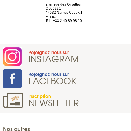
Saint-Exupéry
2 ter, rue des Olivettes
rue de Montc
n
CS33221
1207 Genèv
44032 Nantes Cedex 1
Suisse
 81 88 45 65
France
Tel : +41 22 
Tel : +33 2 40 89 98 10
Rejoignez-nous sur
INSTAGRAM
Rejoignez-nous sur
FACEBOOK
Inscription
NEWSLETTER
Nos autres