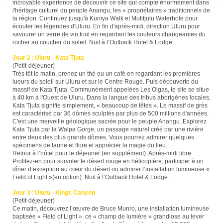
incroyable expérience de découvrir ce site qui compte énormément dans
l'héritage culturel du peuple Anangu, les « propriétaires » traditionnels de
la région. Continuez jusqu'à Kuniya Walk et Mutitjulu Waterhole pour
écouter les légendes d'Uluru. En fin d'après-midi, direction Uluru pour
savourer un verre de vin tout en regardant les couleurs changeantes du
rocher au coucher du soleil. Nuit à l’Outback Hotel & Lodge.
Jour 2 : Uluru - Kata Tjuta
(Petit-déjeuner)
Très tôt le matin, prenez un thé ou un café en regardant les premières
lueurs du soleil sur Uluru et sur le Centre Rouge. Puis découverte du
massif de Kata Tjuta. Communément appelées Les Olgas, le site se situe
à 40 km à l'Ouest de Uluru. Dans la langue des tribus aborigènes locales,
Kata Tjuta signifie simplement, « beaucoup de têtes ». Le massif de grès
est caractérisé par 36 dômes sculptés par plus de 500 millions d'années.
C'est une merveille géologique sacrée pour le peuple Anangu. Explorez
Kata Tjuta par la Walpa Gorge, un passage naturel créé par une rivière
entre deux des plus grands dômes. Vous pourrez admirer quelques
spécimens de faune et flore et apprécier la magie du lieu.
Retour à l’hôtel pour le déjeuner (en supplément). Après-midi libre.
Profitez-en pour survoler le désert rouge en hélicoptère, participer à un
dîner d’exception au cœur du désert ou admirer l’installation lumineuse «
Field of Light »(en option). Nuit à l’Outback Hotel & Lodge.
Jour 3 : Uluru - Kings Canyon
(Petit-déjeuner)
Ce matin, découvrez l’œuvre de Bruce Munro, une installation lumineuse
baptisée « Field of Light ». ce « champ de lumière » grandiose au lever