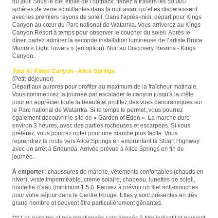
du jour. Sous le ciel étoilé de l’outback, flânez à travers les 50 000
sphères de verre scintillantes dans la nuit avant qu’elles disparaissent
avec les premiers rayons de soleil. Dans l'après-midi, départ pour Kings
Canyon au cœur du Parc national de Watarrka. Vous arriverez au Kings
Canyon Resort à temps pour observer le coucher du soleil. Après le
dîner, partez admirer la seconde installation lumineuse de l’artiste Bruce
Munro « Light Towers » (en option). Nuit au Discovery Resorts - Kings
Canyon.
Jour 4 : Kings Canyon - Alice Springs
(Petit-déjeuner)
Départ aux aurores pour profiter au maximum de la fraîcheur matinale.
Vous commencez la journée par escalader le canyon jusqu'à la crête
pour en apprécier toute la beauté et profitez des vues panoramiques sur
le Parc national de Watarrka. Si le temps le permet, vous pourrez
également découvrir le site de « Garden of Eden ». La marche dure
environ 3 heures, avec des parties rocheuses et escarpées. Si vous
préférez, vous pourrez opter pour une marche plus facile. Vous
reprendrez la route vers Alice Springs en empruntant la Stuart Highway
avec un arrêt à Erldunda. Arrivée prévue à Alice Springs en fin de
journée.
À emporter
: chaussures de marche, vêtements confortables (chauds en
hiver), veste imperméable, crème solaire, chapeau, lunettes de soleil,
bouteille d’eau (minimum 1,5 l).
Pensez à prévoir un filet anti-mouches
pour votre séjour dans le Centre Rouge. Elles y sont présentes en très
grand nombre et peuvent être particulièrement gênantes.