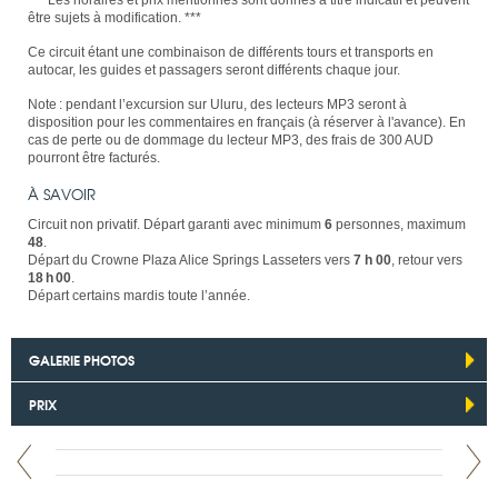
*** Les horaires et prix mentionnés sont donnés à titre indicatif et peuvent
être sujets à modification. ***
Ce circuit étant une combinaison de différents tours et transports en
autocar, les guides et passagers seront différents chaque jour.
Note : pendant l’excursion sur Uluru, des lecteurs MP3 seront à
disposition pour les commentaires en français (à réserver à l'avance). En
cas de perte ou de dommage du lecteur MP3, des frais de 300 AUD
pourront être facturés.
À SAVOIR
Circuit non privatif. Départ garanti avec minimum
6
personnes, maximum
48
.
Départ du Crowne Plaza Alice Springs Lasseters vers
7 h 00
, retour vers
18 h 00
.
Départ certains mardis toute l’année.
GALERIE PHOTOS
PRIX