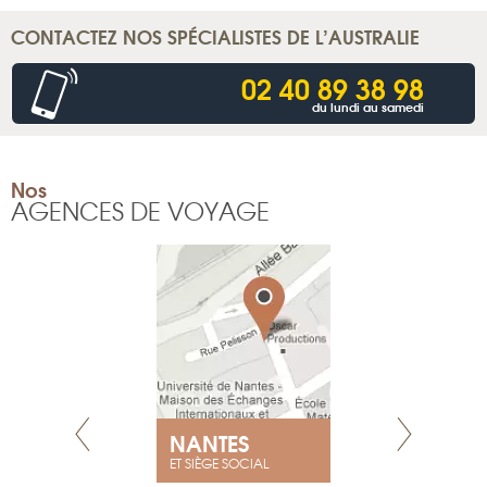
CONTACTEZ NOS SPÉCIALISTES DE L’AUSTRALIE
02 40 89 38 98
du lundi au samedi
Nos
AGENCES DE VOYAGE
NANTES
GENÈV
ET SIÈGE SOCIAL