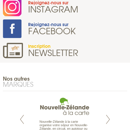
Rejoignez-nous sur
INSTAGRAM
Rejoignez-nous sur
FACEBOOK
Inscription
NEWSLETTER
Nos autres
MARQUES
Nouvelle-Zélande à la carte
te est le spécialiste
Notre site Odyssée
organise votre séjour en Nouvelle-
 le Pacifique.
qui regroupe l’ens
Zélande, en circuit, en autotour ou
bout du monde, en
offres de voyages.