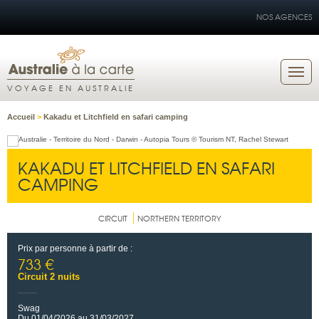
NOS AGENCES
VOYAGE EN AUSTRALIE
Accueil
>
Kakadu et Litchfield en safari camping
KAKADU ET LITCHFIELD EN SAFARI
CAMPING
CIRCUIT
NORTHERN TERRITORY
Prix par personne à partir de :
733 €
Circuit 2 nuits
Swag
Du 01/04/2026 au 31/03/2027