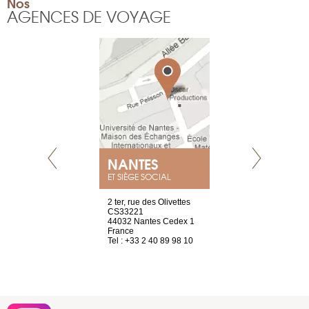
Nos
AGENCES DE VOYAGE
NANTES
GENÈV
ET SIÈGE SOCIAL
Saint-Exupéry
2 ter, rue des Olivettes
rue de Montc
n
CS33221
1207 Genèv
44032 Nantes Cedex 1
Suisse
 81 88 45 65
France
Tel : +41 22 
Tel : +33 2 40 89 98 10