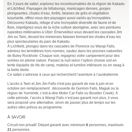
En 3 jours de safari, explorez les incontournables de la région de Kakadu
et Litchfied. Paysages de billabongs, marécages denses, gorges
plongeantes, chutes d’eau, forêts, falaises de grès et végétation
luxuriante, offrez-vous des paysages aussi variés qu’incroyables.
Découvrez Kakadu, refuge d’une incroyable diversité de faune et de
flore, imprégnez-vous de la riche culture aborigène, avec ses peintures
rupestres millénaires à Ubirr. Émerveillez-vous devant les cascades Jim
Jim ou Twin, devant les immenses falaises formant les chutes d’eau les
plus spectaculaires du parc de Kakadu.
À Lichfield, plongez dans les cascades de Florence ou Wangi Falls,
admirez les termitières hors normes, sautez dans les piscines naturelles
de Buley Rockhole. Chaque soir, regagnez votre campement pour des
soirées en pleine nature. Passez la nuit selon l’option choisie soit en
tente équipée de lits de camp, matelas et lumière intérieure ou en swag à
la belle étoile.
Ce safari s’adresse à ceux qui recherchent l’aventure à l’australienne.
L'accès à Twin et Jim Jim Falls n'est pas garanti de mai à juin et en
octobre (en remplacement : découverte de Gunlom Falls, Maguk ou la
région de Yurmimik, c’est-à-dire Motor Car Falls ou Boulder Creek). À
cette période, l’accès à Wangi Falls n’est pas garanti non plus, il vous
sera proposé une alternative, sinon de passer plus de temps sur les
autres sites prévus au programme.
À SAVOIR
Circuit non privatif. Départ garanti avec minimum
6
personnes, maximum
21
personnes.