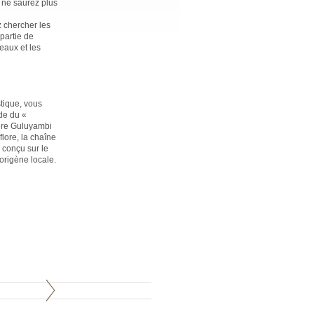
s ne saurez plus
z chercher les
partie de
eaux et les
stique, vous
de du «
ière Guluyambi
lore, la chaîne
n conçu sur le
origène locale.