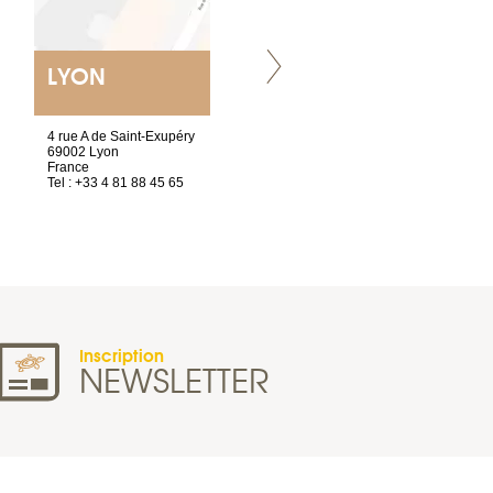
LYON
NANTES
ET SIÈGE SOCIAL
4 rue A de Saint-Exupéry
2 ter, rue des Olivettes
69002 Lyon
CS33221
France
44032 Nantes Cedex 1
Tel : +33 4 81 88 45 65
France
Tel : +33 2 40 89 98 10
Inscription
NEWSLETTER