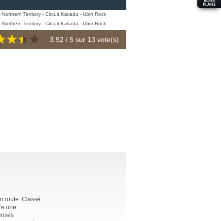
3.92
/ 5 sur
13
vote(s)
n route. Classé
vre une
menses