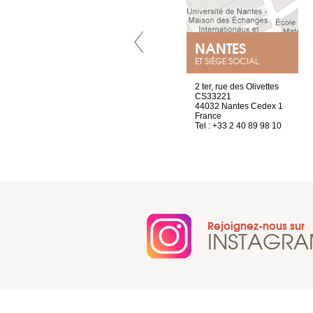
LYON
NANTES
ET SIÈGE SOCIAL
4 rue A de Saint-Exupéry
2 ter, rue des Olivettes
69002 Lyon
CS33221
France
44032 Nantes Cedex 1
Tel : +33 4 81 88 45 65
France
Tel : +33 2 40 89 98 10
Rejoignez-nous sur
INSTAGR