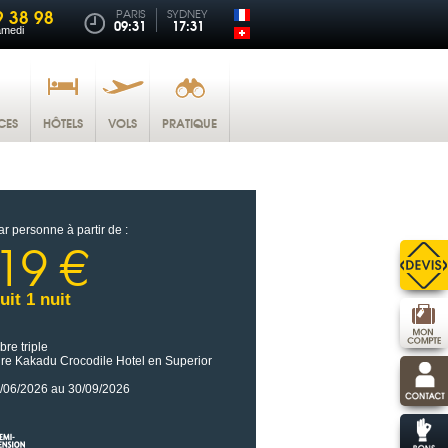
9 38 98
PARIS
SYDNEY
09:31
17:31
amedi
CES
HÔTELS
VOLS
PRATIQUE
ar personne à partir de :
19 €
uit 1 nuit
re triple
re Kakadu Crocodile Hotel en Superior
/06/2026 au 30/09/2026