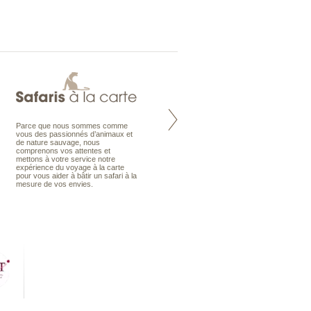
Parce que nous sommes comme
Maldives à la Carte propose tous
vous des passionnés d’animaux et
les types de voyages aux Maldives,
de nature sauvage, nous
en séjour ou en croisière, pour des
comprenons vos attentes et
couples, des vacances en famille ou
mettons à votre service notre
individuels amateurs de croisière.
expérience du voyage à la carte
Une sélection d’îles et hôtels, fruit
pour vous aider à bâtir un safari à la
d’un travail rigoureux, pour offrir le
mesure de vos envies.
meilleur des Maldives.