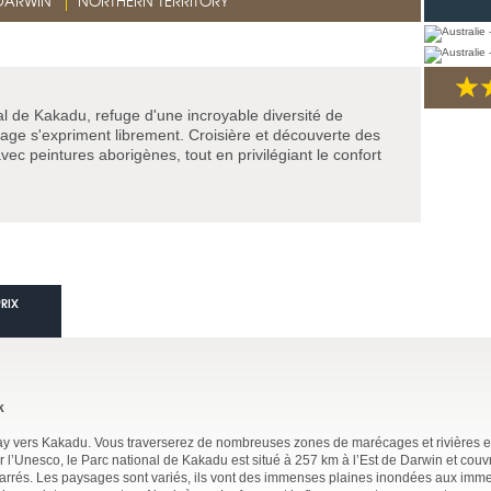
DARWIN
NORTHERN TERRITORY
al de Kakadu, refuge d'une incroyable diversité de
uvage s'expriment librement. Croisière et découverte des
ec peintures aborigènes, tout en privilégiant le confort
PRIX
k
y vers Kakadu. Vous traverserez de nombreuses zones de marécages et rivières e
 l’Unesco, le Parc national de Kakadu est situé à 257 km à l’Est de Darwin et cou
 carrés. Les paysages sont variés, ils vont des immenses plaines inondées aux im