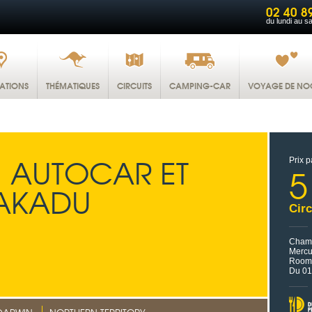
02 40 8
du lundi au s
NATIONS
THÉMATIQUES
CIRCUITS
CAMPING-CAR
VOYAGE DE NO
N AUTOCAR ET
Prix p
5
KAKADU
Circ
Chamb
Mercu
Room
Du 01