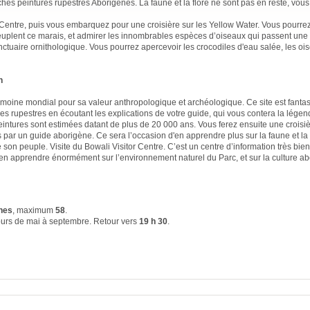
ches peintures rupestres Aborigènes. La faune et la flore ne sont pas en reste, vou
 Centre, puis vous embarquez pour une croisière sur les Yellow Water. Vous pourre
uplent ce marais, et admirer les innombrables espèces d’oiseaux qui passent une 
ctuaire ornithologique. Vous pourrez apercevoir les crocodiles d'eau salée, les ois
n
trimoine mondial pour sa valeur anthropologique et archéologique. Ce site est fanta
 rupestres en écoutant les explications de votre guide, qui vous contera la légen
intures sont estimées datant de plus de 20 000 ans. Vous ferez ensuite une crois
 par un guide aborigène. Ce sera l’occasion d'en apprendre plus sur la faune et la f
de son peuple. Visite du Bowali Visitor Centre. C’est un centre d’information très bie
en apprendre énormément sur l’environnement naturel du Parc, et sur la culture ab
nes
, maximum
58
.
ours de mai à septembre
. Retour vers
19 h 30
.