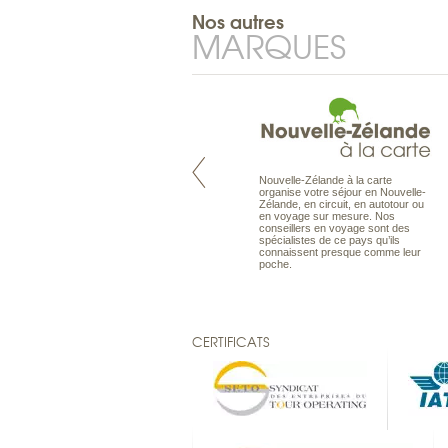
Nos autres
MARQUES
Nouvelle-Zélande à la carte
Pacifique à la carte est le spécialiste
organise votre séjour en Nouvelle-
des voyages dans le Pacifique.
Zélande, en circuit, en autotour ou
Partez à l’autre bout du monde, en
en voyage sur mesure. Nos
séjour ou en croisière, pour
conseillers en voyage sont des
découvrir des peuples et des îles
spécialistes de ce pays qu’ils
toujours plus surprenants, en hôtels
connaissent presque comme leur
de luxe, comme dans des pensions
poche.
de charme.
CERTIFICATS