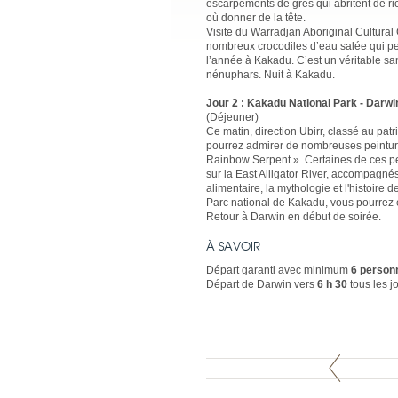
escarpements de grès qui abritent de ri
où donner de la tête.
Visite du Warradjan Aboriginal Cultural
nombreux crocodiles d’eau salée qui pe
l’année à Kakadu. C’est un véritable san
nénuphars. Nuit à Kakadu.
Jour 2 : Kakadu National Park - Darwi
(Déjeuner)
Ce matin, direction Ubirr, classé au pa
pourrez admirer de nombreuses peintures
Rainbow Serpent ». Certaines de ces pe
sur la East Alligator River, accompagnés
alimentaire, la mythologie et l'histoire 
Parc national de Kakadu, vous pourrez 
Retour à Darwin en début de soirée.
À SAVOIR
Départ garanti avec minimum
6 person
Départ de Darwin vers
6 h 30
tous les j