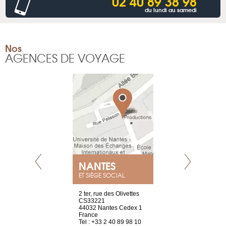
02 40 89 38 98
du lundi au samedi
Nos
AGENCES DE VOYAGE
NANTES
GENÈV
ET SIÈGE SOCIAL
Saint-Exupéry
2 ter, rue des Olivettes
rue de Montc
n
CS33221
1207 Genèv
44032 Nantes Cedex 1
Suisse
 81 88 45 65
France
Tel : +41 22 
Tel : +33 2 40 89 98 10