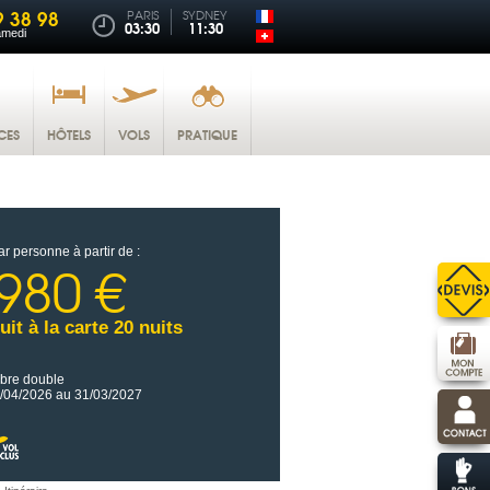
9 38 98
PARIS
SYDNEY
03:30
11:30
amedi
CES
HÔTELS
VOLS
PRATIQUE
ar personne à partir de :
980 €
uit à la carte 20 nuits
re double
/04/2026 au 31/03/2027