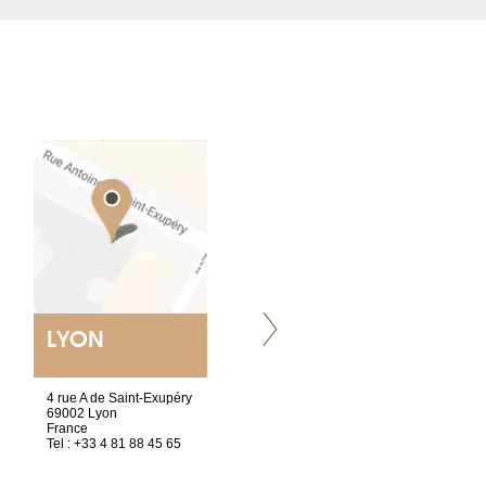
LYON
NANTES
ET SIÈGE SOCIAL
4 rue A de Saint-Exupéry
2 ter, rue des Olivettes
69002 Lyon
CS33221
France
44032 Nantes Cedex 1
Tel : +33 4 81 88 45 65
France
Tel : +33 2 40 89 98 10