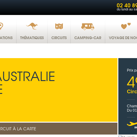
02 40 8
du lundi au s
NATIONS
THÉMATIQUES
CIRCUITS
CAMPING-CAR
VOYAGE DE NO
AUSTRALIE
Prix p
4
E
Circ
Chamb
Du 01
IRCUIT À LA CARTE