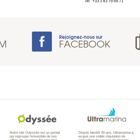
Tel : +33 1 83 79 69 71
Rejoignez-nous sur
AM
FACEBOOK
Notre site Odyssée est un portail
Depuis bientôt 30 ans, Ultramarina a
qui regroupe l’ensemble de nos
acquis une solide réputation de