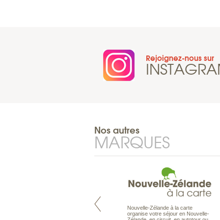
Rejoignez-nous sur
INSTAGR
Nos autres
MARQUES
Nouvelle-Zélande à la carte
Pacifique à la carte est le spécialiste
organise votre séjour en Nouvelle-
des voyages dans le Pacifique.
Zélande, en circuit, en autotour ou