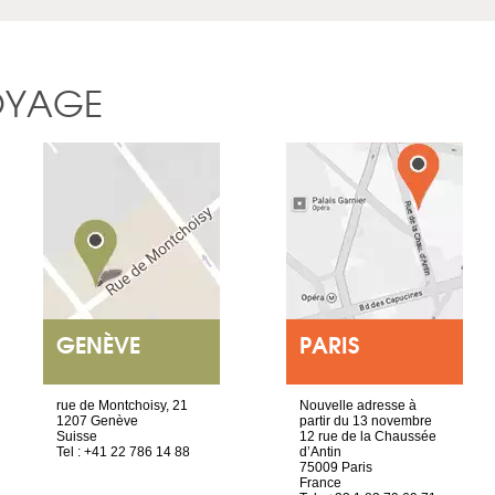
OYAGE
GENÈVE
PARIS
rue de Montchoisy, 21
Nouvelle adresse à
1207 Genève
partir du 13 novembre
Suisse
12 rue de la Chaussée
Tel : +41 22 786 14 88
d’Antin
75009 Paris
France