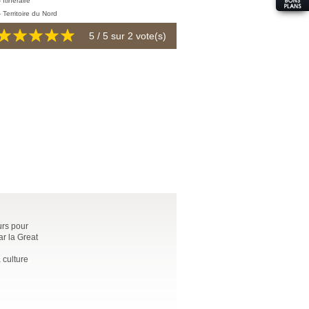
5
/ 5 sur
2
vote(s)
urs pour
ar la Great
 culture