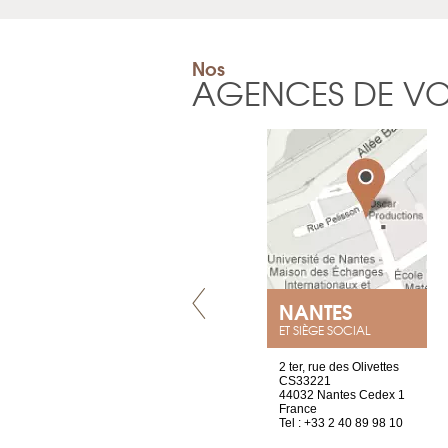
Nos
AGENCES DE V
LYON
NANTES
ET SIÈGE SOCIAL
4 rue A de Saint-Exupéry
2 ter, rue des Olivettes
69002 Lyon
CS33221
France
44032 Nantes Cedex 1
Tel : +33 4 81 88 45 65
France
Tel : +33 2 40 89 98 10