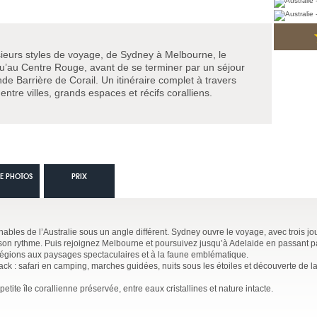
sieurs styles de voyage, de Sydney à Melbourne, le
u’au Centre Rouge, avant de se terminer par un séjour
de Barrière de Corail. Un itinéraire complet à travers
ntre villes, grands espaces et récifs coralliens.
IE PHOTOS
PRIX
nables de l’Australie sous un angle différent. Sydney ouvre le voyage, avec trois jo
 son rythme. Puis rejoignez Melbourne et poursuivez jusqu’à Adelaide en passant p
égions aux paysages spectaculaires et à la faune emblématique.
 : safari en camping, marches guidées, nuits sous les étoiles et découverte de la
tite île corallienne préservée, entre eaux cristallines et nature intacte.