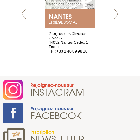
NANTES
GENÈV
ET SIÈGE SOCIAL
Saint-Exupéry
2 ter, rue des Olivettes
rue de Montc
n
CS33221
1207 Genèv
44032 Nantes Cedex 1
Suisse
 81 88 45 65
France
Tel : +41 22 
Tel : +33 2 40 89 98 10
Rejoignez-nous sur
INSTAGRAM
Rejoignez-nous sur
FACEBOOK
Inscription
NEWSLETTER