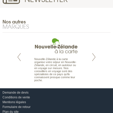
Nos autres
MARQUES
Nouvelle-Zélande à la carte
te est le spécialiste
Notre site Odyssée
organise votre séjour en Nouvelle-
 le Pacifique.
qui regroupe l’ens
Zélande, en circuit, en autotour ou
bout du monde, en
offres de voyages.
en voyage sur mesure. Nos
sière, pour
moteur de recherch
conseillers en voyage sont des
ples et des îles
d’avions, vous tro
spécialistes de ce pays qu’ils
prenants, en hôtels
interactive, Une ge
connaissent presque comme leur
dans des pensions
mariage. Vous pou
poche.
abonner à nos New
Demande de devis
Conditions de vente
Mentions légales
Formulaire de retour
Plan du site