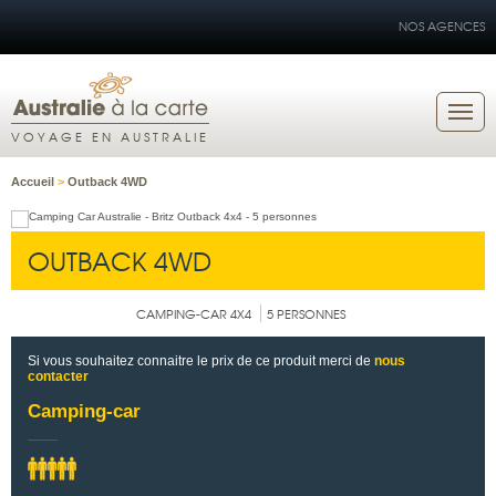
NOS AGENCES
VOYAGE EN AUSTRALIE
Accueil
>
Outback 4WD
OUTBACK 4WD
CAMPING-CAR 4X4
5 PERSONNES
Si vous souhaitez connaitre le prix de ce produit merci de
nous
contacter
Camping-car