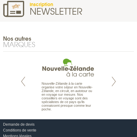
Inscription
NEWSLETTER
Nos autres
MARQUES
Nouvelle-Zélande à la carte
te est le spécialiste
Notre site Odyssée
organise votre séjour en Nouvelle-
 le Pacifique.
qui regroupe l’ens
Zélande, en circuit, en autotour ou
bout du monde, en
offres de voyages.
en voyage sur mesure. Nos
sière, pour
moteur de recherch
conseillers en voyage sont des
ples et des îles
d’avions, vous tro
spécialistes de ce pays qu’ils
prenants, en hôtels
interactive, Une ge
connaissent presque comme leur
dans des pensions
mariage. Vous pou
poche.
abonner à nos New
Demande de devis
Conditions de vente
Mentions légales