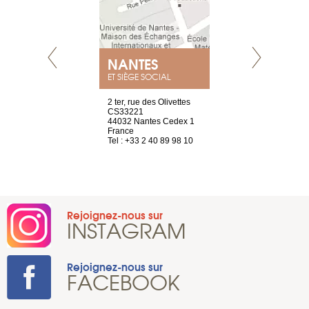
NANTES
GENÈV
ET SIÈGE SOCIAL
Saint-Exupéry
2 ter, rue des Olivettes
rue de Montc
n
CS33221
1207 Genèv
44032 Nantes Cedex 1
Suisse
 81 88 45 65
France
Tel : +41 22 
Tel : +33 2 40 89 98 10
Rejoignez-nous sur
INSTAGRAM
Rejoignez-nous sur
FACEBOOK