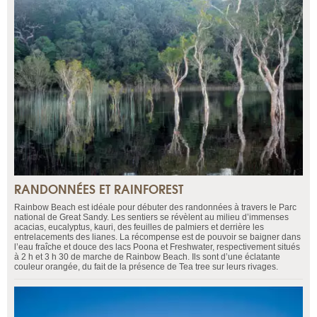
RANDONNÉES ET RAINFOREST
Rainbow Beach est idéale pour débuter des randonnées à travers le Parc
national de Great Sandy. Les sentiers se révèlent au milieu d’immenses
acacias, eucalyptus, kauri, des feuilles de palmiers et derrière les
entrelacements des lianes. La récompense est de pouvoir se baigner dans
l’eau fraîche et douce des lacs Poona et Freshwater, respectivement situés
à 2 h et 3 h 30 de marche de Rainbow Beach. Ils sont d’une éclatante
couleur orangée, du fait de la présence de Tea tree sur leurs rivages.