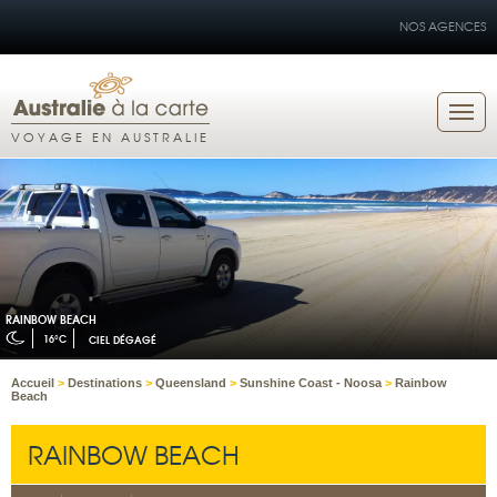
NOS AGENCES
VOYAGE EN AUSTRALIE
RAINBOW BEACH
16°C
CIEL DÉGAGÉ
Accueil
>
Destinations
>
Queensland
>
Sunshine Coast - Noosa
>
Rainbow
Beach
RAINBOW BEACH