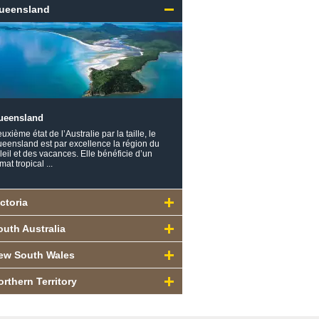
ueensland
ueensland
uxième état de l’Australie par la taille, le
eensland est par excellence la région du
leil et des vacances. Elle bénéficie d’un
imat tropical ...
ctoria
outh Australia
ew South Wales
orthern Territory