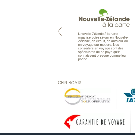
Nouvelle-Zélande à la carte
Pacifique à la carte est le spécialiste
organise votre séjour en Nouvelle-
des voyages dans le Pacifique.
Zélande, en circuit, en autotour ou
Partez à l’autre bout du monde, en
en voyage sur mesure. Nos
séjour ou en croisière, pour
conseillers en voyage sont des
découvrir des peuples et des îles
spécialistes de ce pays qu’ils
toujours plus surprenants, en hôtels
connaissent presque comme leur
de luxe, comme dans des pensions
poche.
de charme.
CERTIFICATS