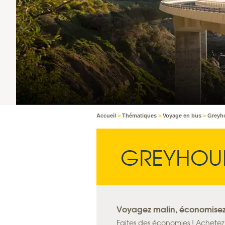
Accueil
>
Thématiques
>
Voyage en bus
>
Greyho
GREYHOUN
Voyagez malin, économisez 
Faites des économies ! Achete