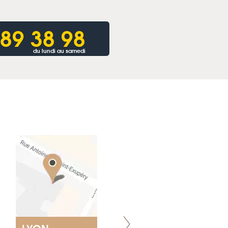
 89 38 98
du lundi au samedi
LYON
NANTES