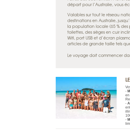
départ pour l’Australie, vous é
Valables sur tout le réseau na
destinations en Australie, jusqu
la ­population locale (65 % des
toilettes, des sièges en cuir in
Wifi, port USB et d’écran plasma
articles de grande taille tels q
Le voyage doit commencer dans 
L
Vo
-
M
en
Ret
-
A
en
ill
10
-
M
lim