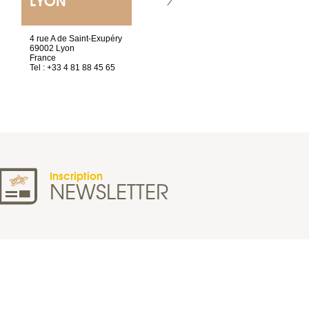
ET SIÈGE SOCIAL
4 rue A de Saint-Exupéry
2 ter, rue des Olivettes
69002 Lyon
CS33221
France
44032 Nantes Cedex 1
Tel : +33 4 81 88 45 65
France
Tel : +33 2 40 89 98 10
Inscription
NEWSLETTER