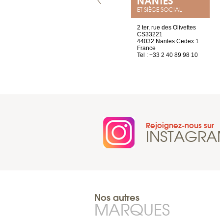
ET SIÈGE SOCIAL
4 rue A de Saint-Exupéry
2 ter, rue des Olivettes
69002 Lyon
CS33221
France
44032 Nantes Cedex 1
Tel : +33 4 81 88 45 65
France
Tel : +33 2 40 89 98 10
Rejoignez-nous sur
INSTAGR
Nos autres
MARQUES