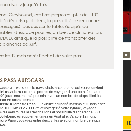
conomiserez jusqu’à 15%.
tional Greyhound, ces Pass proposent plus de 1100
’à 5 départs quotidiens, la possibilité de rencontrer
 passagers), des bus confortables équipés de
clinables, d’espace pour les jambes, de climatisation,
/DVD, ainsi que la possibilité de ­transporter des
ue planches de surf.
les 12 mois après l’achat de votre pass.
ES PASS AUTOCARS
yagez à travers tous le pays, choisissez le pass qui vous convient :
ini travellers :
ce pass permet de voyager d’une point à un autre
 90 jours maximum à prix mini avec un nombre de stops illimités.
our en arrière interdit.
ussie Kilometre Pass :
Flexibilité et liberté maximale ! Choisissez
tre 1000 km et 25 000 km et voyagez à votre rythme, voyages ­
imités vers toutes les destinations et possibilité d’acheter de 50 à
00 kilomètres supplémentaires en Australie. Valable 12 mois.
icro Pass
: voyagez entre deux villes avec un nombre de stops
I
ités.