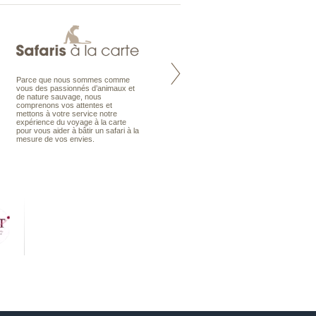
Parce que nous sommes comme
Maldives à la Carte propose tous
vous des passionnés d’animaux et
les types de voyages aux Maldives,
de nature sauvage, nous
en séjour ou en croisière, pour des
comprenons vos attentes et
couples, des vacances en famille ou
mettons à votre service notre
individuels amateurs de croisière.
expérience du voyage à la carte
Une sélection d’îles et hôtels, fruit
pour vous aider à bâtir un safari à la
d’un travail rigoureux, pour offrir le
mesure de vos envies.
meilleur des Maldives.