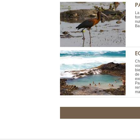
P
La 
for
nu
Ba
E
Ch
vou
bi
de 
ex
Pa
ren
ma