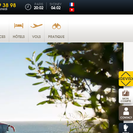
9 38 98
PARIS
SYDNEY
20:02
04:02
amedi
CES
HÔTELS
VOLS
PRATIQUE