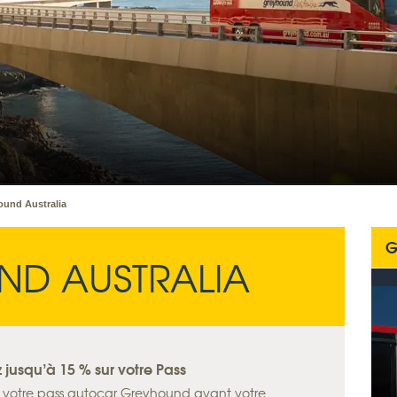
und Australia
G
D AUSTRALIA
jusqu’à 15 % sur votre Pass
z votre pass autocar Greyhound avant votre