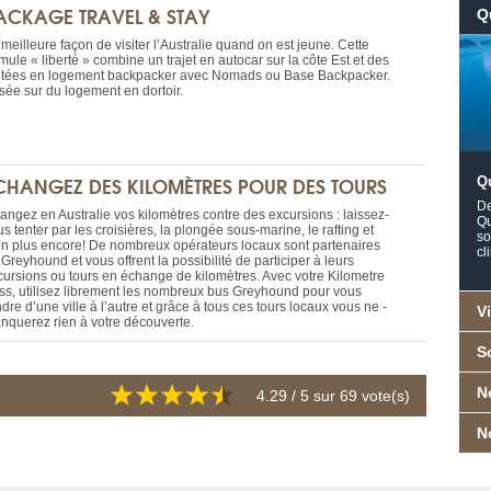
ACKAGE TRAVEL & STAY
Q
meilleure façon de visiter l’Australie quand on est jeune. Cette
mule « liberté » combine un trajet en autocar sur la côte Est et des
itées en logement backpacker avec Nomads ou Base Backpacker.
sée sur du logement en dortoir.
CHANGEZ DES KILOMÈTRES POUR DES TOURS
Q
De
angez en Australie vos kilomètres contre des excursions : laissez-
Qu
s tenter par les croisières, la plongée sous-marine, le rafting et
so
en plus encore! De nombreux opérateurs locaux sont partenaires
cl
Greyhound et vous offrent la possibilité de participer à leurs
cursions ou tours en échange de kilomètres. Avec votre Kilometre
ss, utilisez librement les ­nombreux bus Greyhound pour vous
dre d’une ville à l’autre et grâce à tous ces tours locaux vous ne ­
Vi
nquerez rien à votre découverte.
S
N
4.29
/ 5 sur
69
vote(s)
N