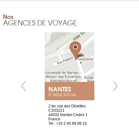
Nos
AGENCES DE VOYAGE
NANTES
GENÈV
ET SIÈGE SOCIAL
Saint-Exupéry
2 ter, rue des Olivettes
rue de Montc
n
CS33221
1207 Genèv
44032 Nantes Cedex 1
Suisse
 81 88 45 65
France
Tel : +41 22 
Tel : +33 2 40 89 98 10