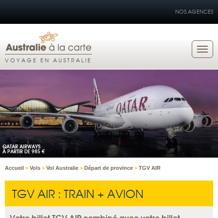
NOS AGENCES
VOYAGE EN AUSTRALIE
QATAR AIRWAYS
À PARTIR DE 985 €
Accueil
>
Vols
>
Vol Australie
>
Départ de province
>
TGV AIR
TGV AIR : TRAIN + AVION
Votre billet TGV AIR combiné avec votre billet