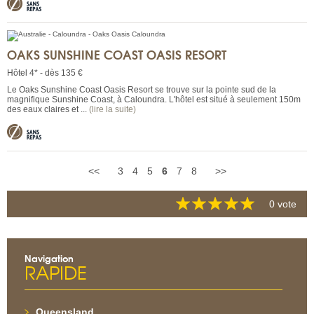
OAKS SUNSHINE COAST OASIS RESORT
Hôtel 4* - dès 135 €
Le Oaks Sunshine Coast Oasis Resort se trouve sur la pointe sud de la
magnifique Sunshine Coast, à Caloundra. L'hôtel est situé à seulement 150m
des eaux claires et ...
(lire la suite)
<<
3
4
5
6
7
8
>>
0 vote
Navigation
RAPIDE
Queensland