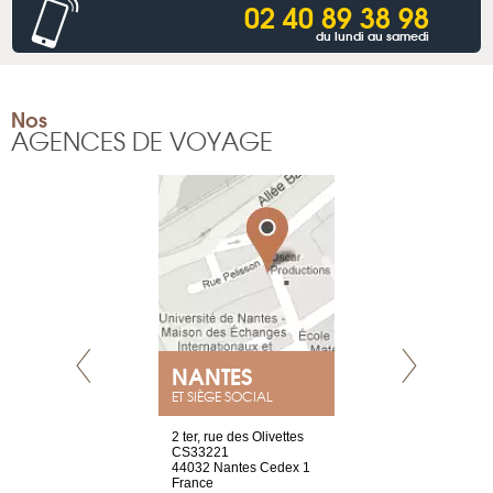
02 40 89 38 98
du lundi au samedi
Nos
AGENCES DE VOYAGE
NANTES
GENÈV
ET SIÈGE SOCIAL
Saint-Exupéry
2 ter, rue des Olivettes
rue de Montc
n
CS33221
1207 Genèv
44032 Nantes Cedex 1
Suisse
 81 88 45 65
France
Tel : +41 22 