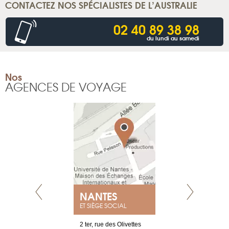
CONTACTEZ NOS SPÉCIALISTES DE L’AUSTRALIE
02 40 89 38 98
du lundi au samedi
Nos
AGENCES DE VOYAGE
NANTES
GENÈV
ET SIÈGE SOCIAL
Saint-Exupéry
2 ter, rue des Olivettes
rue de Montc