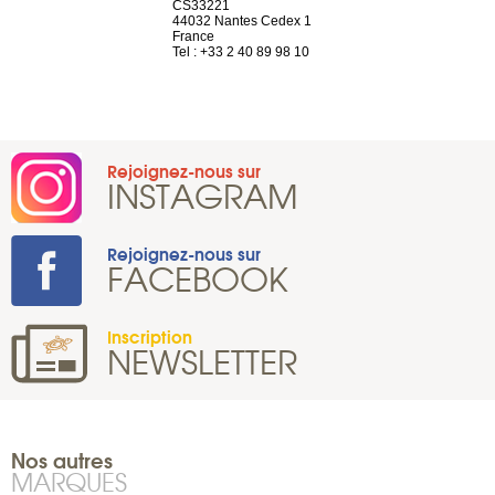
n
CS33221
1207 Genèv
44032 Nantes Cedex 1
Suisse
 81 88 45 65
France
Tel : +41 22 
Tel : +33 2 40 89 98 10
Rejoignez-nous sur
INSTAGRAM
Rejoignez-nous sur
FACEBOOK
Inscription
NEWSLETTER
Nos autres
MARQUES