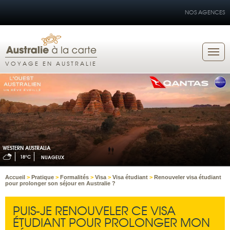
NOS AGENCES
VOYAGE EN AUSTRALIE
WESTERN AUSTRALIA
18°C
NUAGEUX
Accueil
>
Pratique
>
Formalités
>
Visa
>
Visa étudiant
>
Renouveler visa étudiant
pour prolonger son séjour en Australie ?
PUIS-JE RENOUVELER CE VISA
ÉTUDIANT POUR PROLONGER MON