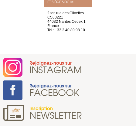
ET SIÈGE SOCIAL
Saint-Exupéry
2 ter, rue des Olivettes
rue de Montc
n
CS33221
1207 Genèv
44032 Nantes Cedex 1
Suisse
 81 88 45 65
France
Tel : +41 22 
Tel : +33 2 40 89 98 10
Rejoignez-nous sur
INSTAGRAM
Rejoignez-nous sur
FACEBOOK
Inscription
NEWSLETTER