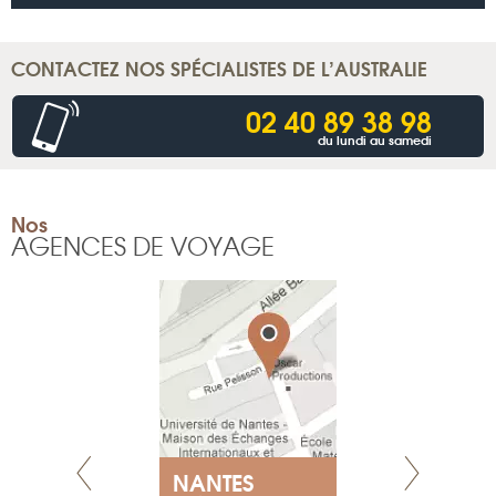
CONTACTEZ NOS SPÉCIALISTES DE L’AUSTRALIE
02 40 89 38 98
du lundi au samedi
Nos
AGENCES DE VOYAGE
NANTES
GENÈV