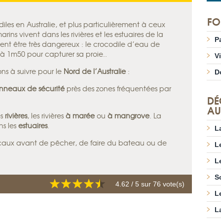
FO
odiles en Australie, et plus particulièrement à ceux
ins vivent dans les rivières et les estuaires de la
P
vent être très dangereux : le crocodile d’eau de
 à 1m50 pour capturer sa proie..
V
s à suivre pour le
Nord de l’Australie
:
D
anneaux de sécurité
près des zones fréquentées par
DÉ
AU
es
rivières
, les rivières
à marée
ou
à
mangrove
. La
ns les
estuaires
.
L
caux avant de pêcher, de faire du bateau ou de
L
L
S
4.62
/ 5 sur
76
vote(s)
L
L