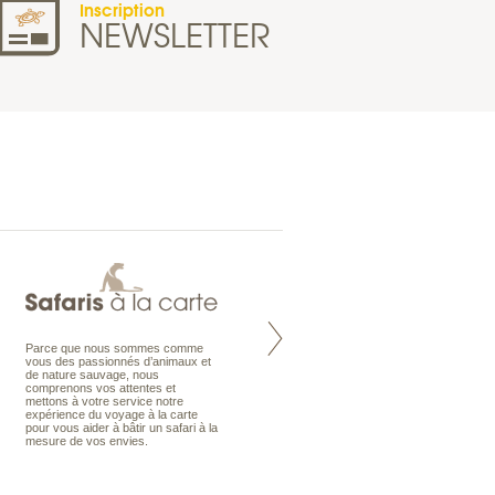
Inscription
NEWSLETTER
Parce que nous sommes comme
Maldives à la Carte propose tous
vous des passionnés d’animaux et
les types de voyages aux Maldives,
de nature sauvage, nous
en séjour ou en croisière, pour des
comprenons vos attentes et
couples, des vacances en famille ou
mettons à votre service notre
individuels amateurs de croisière.
expérience du voyage à la carte
Une sélection d’îles et hôtels, fruit
pour vous aider à bâtir un safari à la
d’un travail rigoureux, pour offrir le
mesure de vos envies.
meilleur des Maldives.