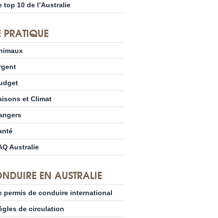
e top 10 de l’Australie
E PRATIQUE
nimaux
rgent
udget
aisons et Climat
angers
anté
AQ Australie
NDUIRE EN AUSTRALIE
e permis de conduire international
ègles de circulation