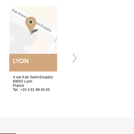
LYON
NANTES
ET SIÈGE SOCIAL
4 rue A de Saint-Exupéry
2 ter, rue des Olivettes
69002 Lyon
CS33221
France
44032 Nantes Cedex 1
Tel : +33 4 81 88 45 65
France
Tel : +33 2 40 89 98 10