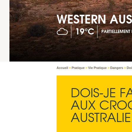
WESTERN AUS
19°C
PARTIELLEMEN
Accueil
>
Pratique
>
Vie Pratique
>
Dangers
>
Doi
DOIS-JE F
AUX CROC
AUSTRALIE