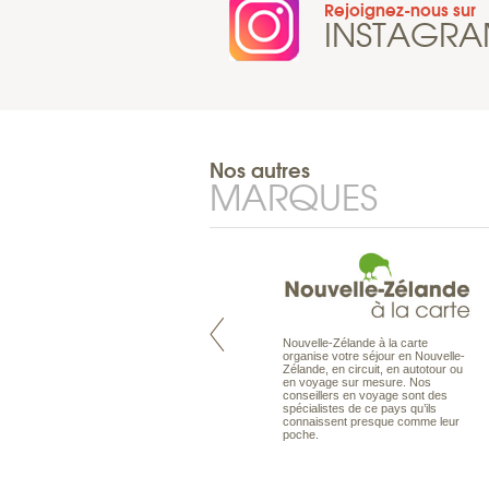
Rejoignez-nous sur
INSTAGR
Nos autres
MARQUES
Nouvelle-Zélande à la carte
Pacifique à la carte est le spécialiste
organise votre séjour en Nouvelle-
des voyages dans le Pacifique.
Zélande, en circuit, en autotour ou
Partez à l’autre bout du monde, en
en voyage sur mesure. Nos
séjour ou en croisière, pour
conseillers en voyage sont des
découvrir des peuples et des îles
spécialistes de ce pays qu’ils
toujours plus surprenants, en hôtels
connaissent presque comme leur
de luxe, comme dans des pensions
poche.
de charme.