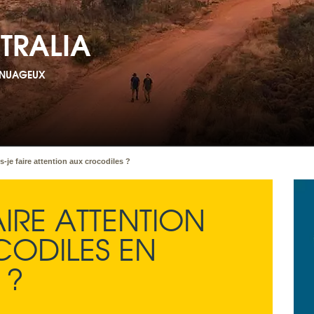
TRALIA
T NUAGEUX
s-je faire attention aux crocodiles ?
AIRE ATTENTION
ODILES EN
 ?