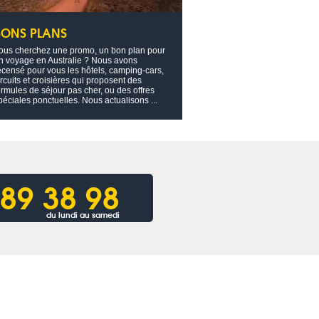
BONS PLANS
ous cherchez une promo, un bon plan pour
n voyage en Australie ? Nous avons
ecensé pour vous les hôtels, camping-cars,
ircuits et croisières qui proposent des
ormules de séjour pas cher, ou des offres
péciales ponctuelles. Nous actualisons ...
 89 38 98
du lundi au samedi