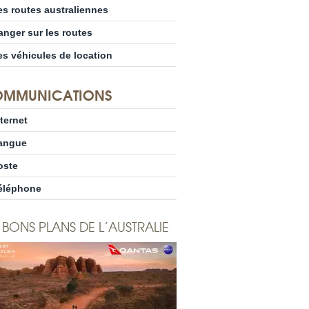
es routes australiennes
anger sur les routes
es véhicules de location
MMUNICATIONS
nternet
angue
oste
éléphone
 BONS PLANS DE L’AUSTRALIE