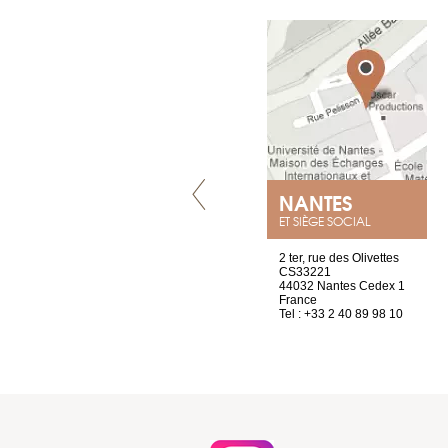
LYON
NANTES
ET SIÈGE SOCIAL
4 rue A de Saint-Exupéry
2 ter, rue des Olivettes
69002 Lyon
CS33221
France
44032 Nantes Cedex 1
Tel : +33 4 81 88 45 65
France
Tel : +33 2 40 89 98 10