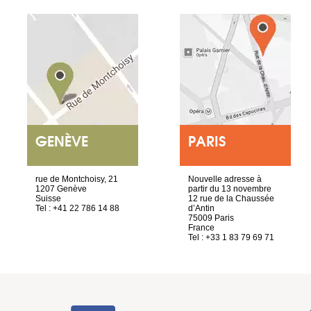
GENÈVE
PARIS
rue de Montchoisy, 21
Nouvelle adresse à
1207 Genève
partir du 13 novembre
Suisse
12 rue de la Chaussée
Tel : +41 22 786 14 88
d’Antin
75009 Paris
France
Tel : +33 1 83 79 69 71