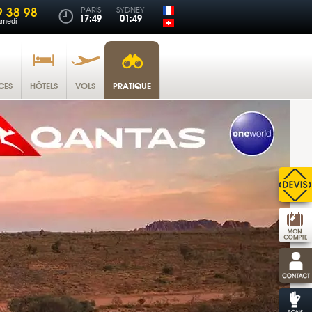
9 38 98
PARIS
SYDNEY
17:49
01:49
amedi
CES
HÔTELS
VOLS
PRATIQUE