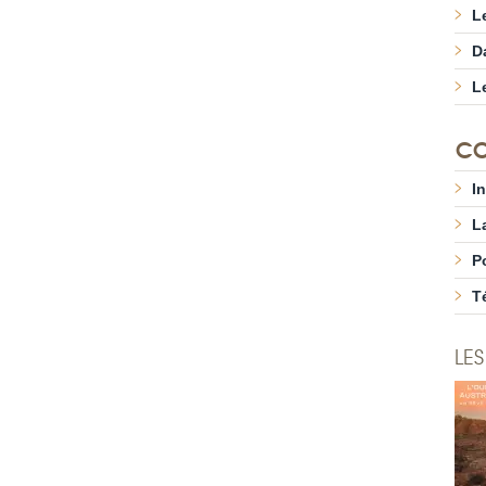
L
D
L
CO
I
L
P
T
LES