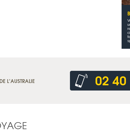
V
u
r
c
f
s
02 40
DE L’AUSTRALIE
OYAGE