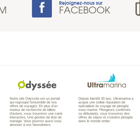
Rejoignez-nous sur
AM
FACEBOOK
Notre site Odyssée est un portail
Depuis bientôt 30 ans, Ultramarina a
qui regroupe l’ensemble de nos
acquis une solide réputation de
offres de voyages. En plus d’un
spécialiste du voyage de plongée
moteur de recherche de billets
sous-marine. Plongeurs confirmés
d’avions, vous trouverez une carte
ou débutants, vous trouverez des
interactive, Une gestion de liste de
offres de séjour et croisière plongée
mariage. Vous pourrez aussi vous
dans le monde entier.
abonner à nos Newsletters.