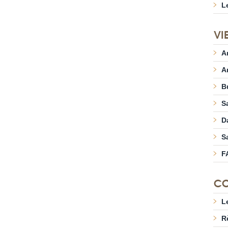
L
VI
A
A
B
S
D
S
F
CO
L
R