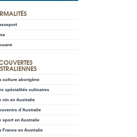
RMALITÉS
asseport
isa
ouane
COUVERTES
STRALIENNES
a culture aborigène
es spécialités culinaires
e vin en Australie
ouvenirs d’Australie
e sport en Australie
a France en Australie