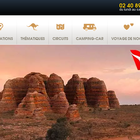
02 40 8
du lundi au s
NATIONS
THÉMATIQUES
CIRCUITS
CAMPING-CAR
VOYAGE DE NO